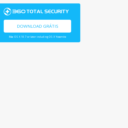
DOWNLOAD GRÁTIS
Mac OS X 10.7 or later including OS X Yosemite