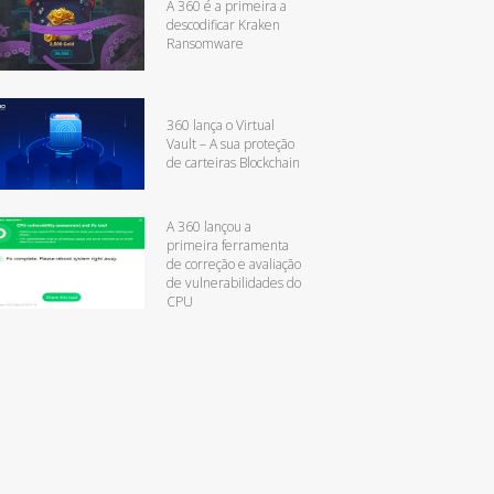
A 360 é a primeira a
descodificar Kraken
Ransomware
360 lança o Virtual
Vault – A sua proteção
de carteiras Blockchain
A 360 lançou a
primeira ferramenta
de correção e avaliação
de vulnerabilidades do
CPU