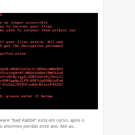
ware “Bad Rabbit” está em curso, após o
o enormes perdas este ano. Até ao…