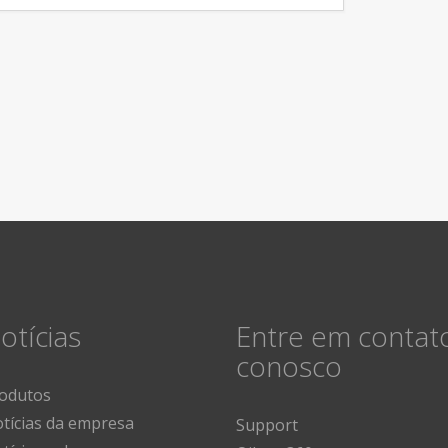
otícias
Entre em contat
conosco
odutos
tícias da empresa
Support