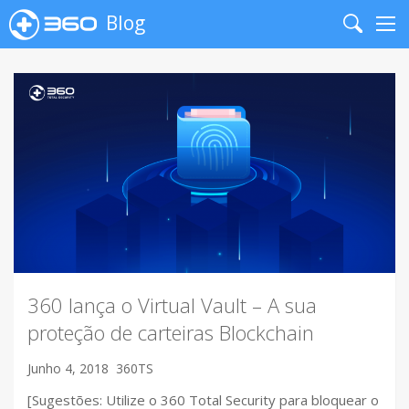
Blog
Search
Me
360 lança o Virtual Vault – A sua
proteção de carteiras Blockchain
Junho 4, 2018
360TS
[Sugestões: Utilize o 360 Total Security para bloquear o