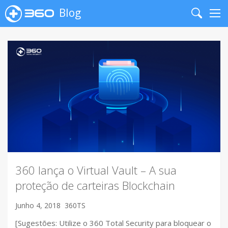
Blog
Search
Me
360 lança o Virtual Vault – A sua
proteção de carteiras Blockchain
Junho 4, 2018
360TS
[Sugestões: Utilize o 360 Total Security para bloquear o