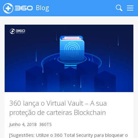
Blog
Search
Me
360 lança o Virtual Vault – A sua
proteção de carteiras Blockchain
Junho 4, 2018
360TS
[Sugestões: Utilize o 360 Total Security para bloquear o