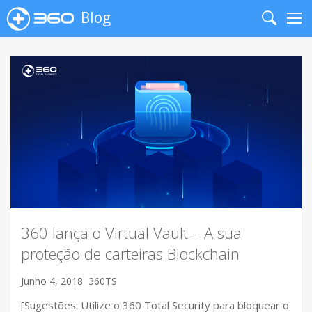
Blog
Search
Me
360 lança o Virtual Vault – A sua
proteção de carteiras Blockchain
Junho 4, 2018
360TS
[Sugestões: Utilize o 360 Total Security para bloquear o