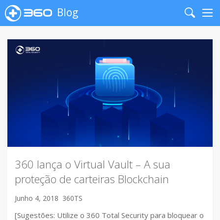
Blog
Search
Me
360 lança o Virtual Vault – A sua
proteção de carteiras Blockchain
Junho 4, 2018
360TS
[Sugestões: Utilize o 360 Total Security para bloquear o