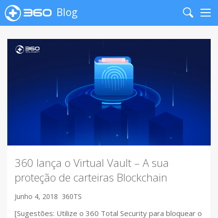
Blog
Search
Me
360 lança o Virtual Vault – A sua
proteção de carteiras Blockchain
Junho 4, 2018
360TS
[Sugestões: Utilize o 360 Total Security para bloquear o