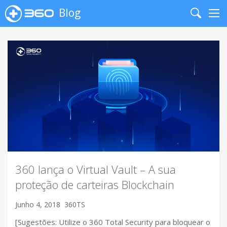
Blog
Search
Me
360 lança o Virtual Vault – A sua
proteção de carteiras Blockchain
Junho 4, 2018
360TS
[Sugestões: Utilize o 360 Total Security para bloquear o