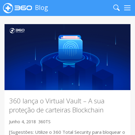
Blog
Search
Me
360 lança o Virtual Vault – A sua
proteção de carteiras Blockchain
Junho 4, 2018
360TS
[Sugestões: Utilize o 360 Total Security para bloquear o