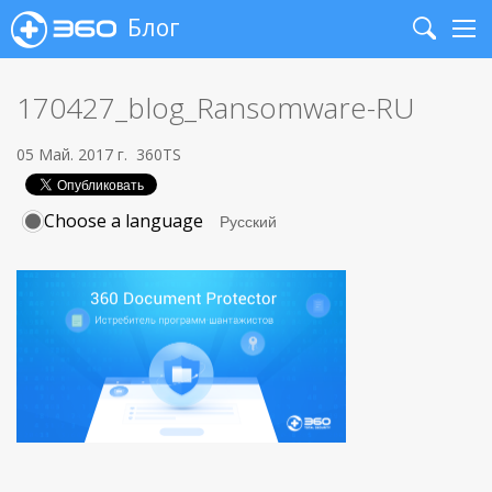
Блог
Search
Me
170427_blog_Ransomware-RU
05 Май. 2017 г.
360TS
Choose a language