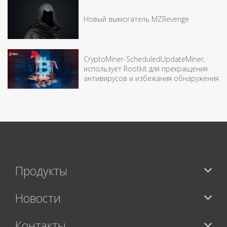
Новый вымогатель MZRevenge
CryptoMiner-ScheduledUpdateMiner,
использует Rootkit для прекращения
антивирусов и избежания обнаружения
Продукты
Новости
Контакты