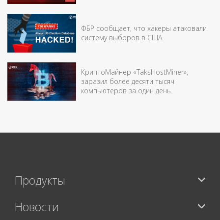
ФБР сообщает, что хакеры атаковали
систему выборов в США
КриптоМайнер «TaksHostMiner»,
заразил более десяти тысяч
компьютеров за один день.
Продукты
Новости