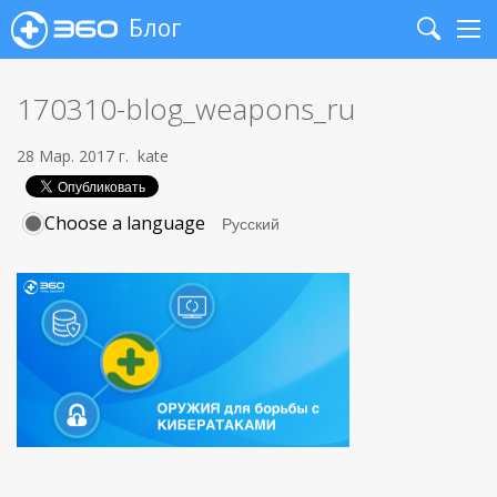
Блог
Search
Me
170310-blog_weapons_ru
28 Мар. 2017 г.
kate
Choose a language