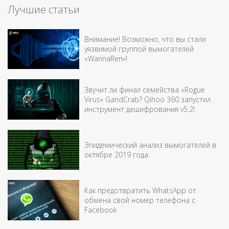
Лучшие статьи
Внимание! Возможно, что вы стали
уязвимой группой вымогателей
«WannaRen»!
Звучит ли финал семейства «Rogue
Virus» GandCrab? Qihoo 360 запустил
инструмент дешифрования v5.2!
Эпидемический анализ вымогателей в
октябре 2019 года
Как предотвратить WhatsApp от
обмена свой номер телефона с
Facebook