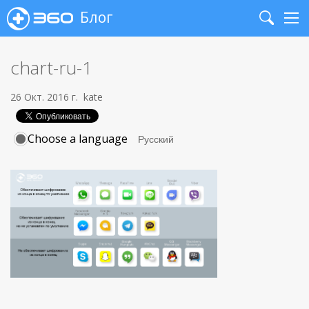
Блог
Search
Me
chart-ru-1
26 Окт. 2016 г.
kate
Choose a language