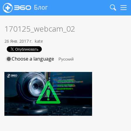
Блог
Search
Me
170125_webcam_02
26 Янв. 2017 г.
kate
Choose a language