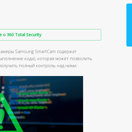
о 360 Total Security
-камеры Samsung SmartCam содержат
ыполнение кода), которая может позволить
получить полный контроль над ними.