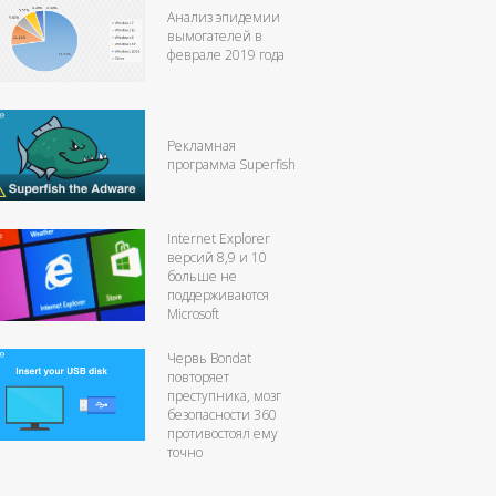
Анализ эпидемии
вымогателей в
феврале 2019 года
Рекламная
программа Superfish
Internet Explorer
версий 8,9 и 10
больше не
поддерживаются
Microsoft
Червь Bondat
повторяет
преступника, мозг
безопасности 360
противостоял ему
точно