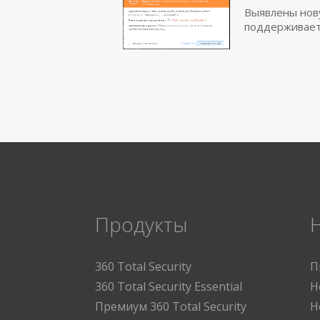
Выявлены новую
поддерживает
Продукты
360 Total Security
П
360 Total Security Essential
Н
Премиум 360 Total Security
Н