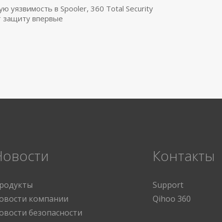
 уязвимость в Spooler, 360 Total Security
 защиту впервые
Новости
Контакты
родукты
Support
овости компании
Qihoo 360
овости безопасности