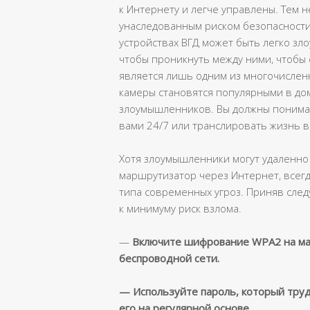
к Интернету и легче управлены. Тем н
унаследованным риском безопасности
устройствах ВГД может быть легко зл
чтобы проникнуть между ними, чтобы
является лишь одним из многочислен
камеры становятся популярными в до
злоумышленников. Вы должны понимать
вами 24/7 или транслировать жизнь 
Хотя злоумышленники могут удаленно
маршрутизатор через Интернет, всегда
типа современных угроз. Приняв сле
к минимуму риск взлома.
—
Включите шифрование WPA2 на ма
беспроводной сети.
— Используйте пароль, который тру
его на регулярной основе.