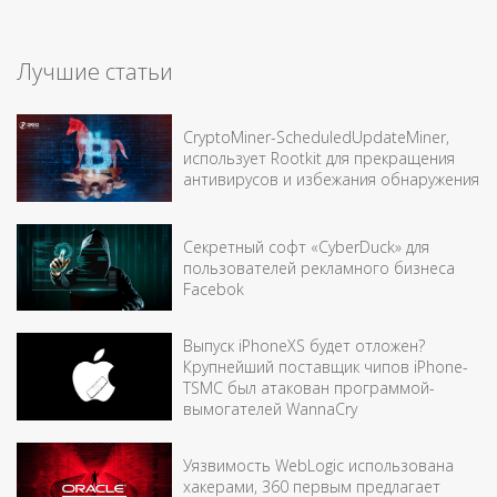
Лучшие статьи
CryptoMiner-ScheduledUpdateMiner,
использует Rootkit для прекращения
антивирусов и избежания обнаружения
Секретный софт «CyberDuck» для
пользователей рекламного бизнеса
Facebok
Выпуск iPhoneXS будет отложен?
Крупнейший поставщик чипов iPhone-
TSMC был атакован программой-
вымогателей WannaCry
Уязвимость WebLogic использована
хакерами, 360 первым предлагает