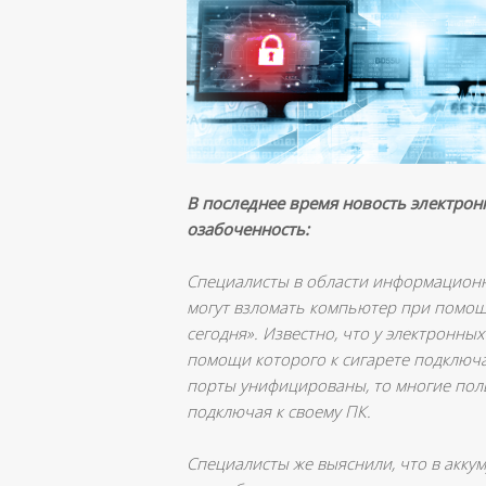
В последнее время новость электрон
озабоченность:
Специалисты в области информационно
могут взломать компьютер при помощ
сегодня». Известно, что у электронны
помощи которого к сигарете подключа
порты унифицированы, то многие поль
подключая к своему ПК.
Специалисты же выяснили, что в акку