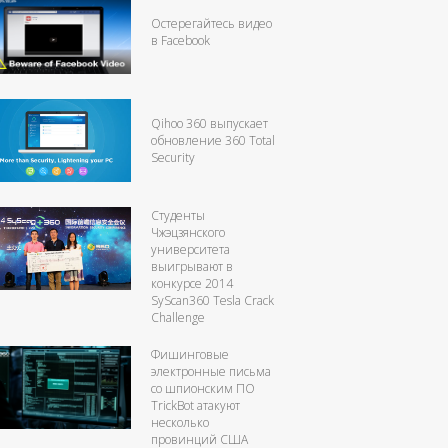
Остерегайтесь видео
в Facebook
Qihoo 360 выпускает
обновление 360 Total
Security
Студенты
Чжэцзянского
университета
выигрывают в
конкурсе 2014
SyScan360 Tesla Crack
Challenge
Фишинговые
электронные письма
со шпионским ПО
TrickBot атакуют
несколько
провинций США