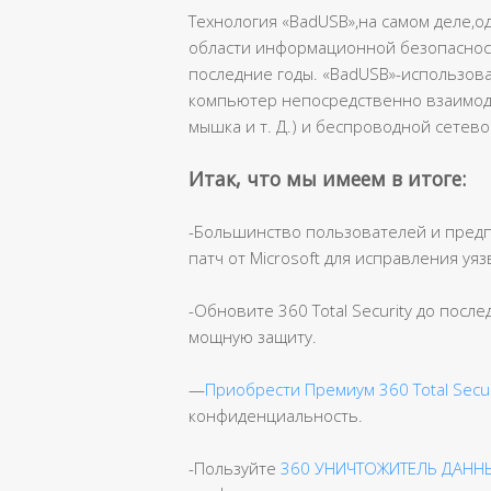
Технология «BadUSB»,на самом деле,о
области информационной безопаснос
последние годы. «BadUSB»-использова
компьютер непосредственно взаимодей
мышка и т. Д.) и беспроводной сетев
Итак, что мы имеем в итоге:
-Большинство пользователей и предп
патч от Microsoft для исправления уя
-Обновите 360 Total Security до посл
мощную защиту.
—
Приобрести Премиум 360 Total Secur
конфиденциальность.
-Пользуйте
360 УНИЧТОЖИТЕЛЬ ДАНН