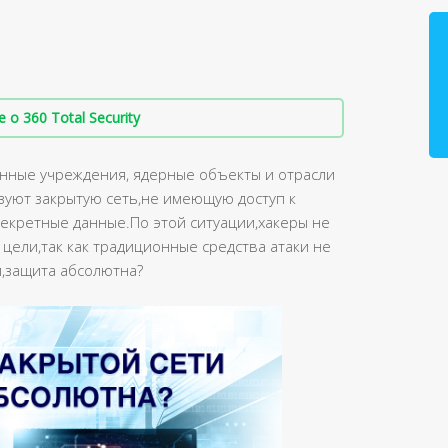
о 360 Total Security
нные учреждения, ядерные объекты и отрасли
зуют закрытую сеть,не имеющую доступ к
екретные данные.По этой ситуации,хакеры не
 цели,так как традиционные средства атаки не
и,защита абсолютна?