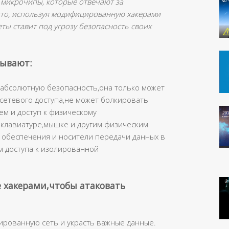
 микрочипы, которые отвечают за
 что, используя модифицированную хакерами
ты ставит под угрозу безопасность своих
зывают:
 абсолютную безопасность,она только может
сетевого доступа,не может болкировать
м и доступ к физическому
 клавиатуре,мышке и другим физическим
обеспечения и носители передачи данных в
м доступа к изолированной
 хакерами,чтобы атаковать
ированную сеть и украсть важные данные.