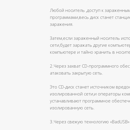
Любой носитель ,доступ к зараженн
программами,весь диск станет станци
заражения.
Затем,если зараженный носитель испо
сети,будет заражать другие компьют
компьютере и тайно хранить в носите
2.Через захват CD-программного обес
атаковать закрытую сеть.
Это CD-диск станет источником вред
изолированной сети,и операторы ком
устанавливают программное обеспече
изолированную сеть.
3.Через свежую технологию «BadUSB»