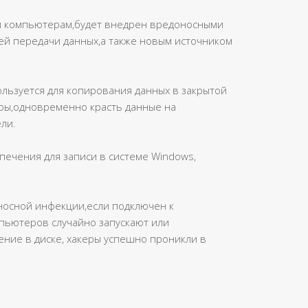
ым компьютерам,будет внедрен вредоносными
ей передачи данных,а также новым источником
льзуется для копирования данных в закрытой
еры,одновременно красть данные на
ли.
печения для записи в системе Windows,
оносной инфекции,если подключен к
пьютеров случайно запускают или
ние в диске, хакеры успешно проникли в