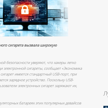
ного сигарета вызвала широкую
й безопасности уверяют, что хакеры легко
и электронной сигареты, сообщает «Экономика
х сигарет имеется стандартный USB-порт, при
ется зарядное устройство. Поскольку USB-
зователи электронных сигарет заряжают их,
Л
муляторных батареях этих популярных девайсов