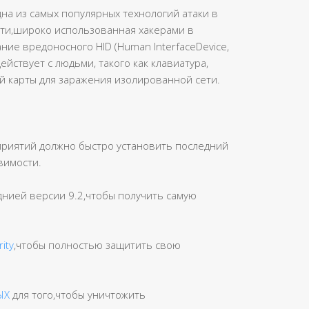
дна из самых популярных технологий атаки в
ти,широко использованная хакерами в
ние вредоносного HID (Human InterfaceDevice,
ствует с людьми, такого как клавиатура,
ой карты для заражения изолированной сети.
риятий должно быстро установить последний
звимости.
еднией версии 9.2,чтобы получить самую
ity
,чтобы полностью защитить свою
ЫХ
для того,чтобы уничтожить