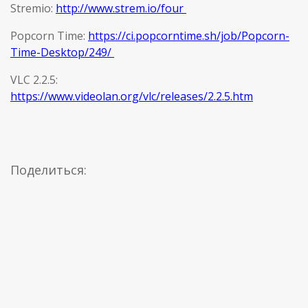
Stremio:
http://www.strem.io/four
Popcorn Time:
https://ci.popcorntime.sh/job/Popcorn-
Time-Desktop/249/
VLC 2.2.5:
https://www.videolan.org/vlc/releases/2.2.5.htm
Поделиться: