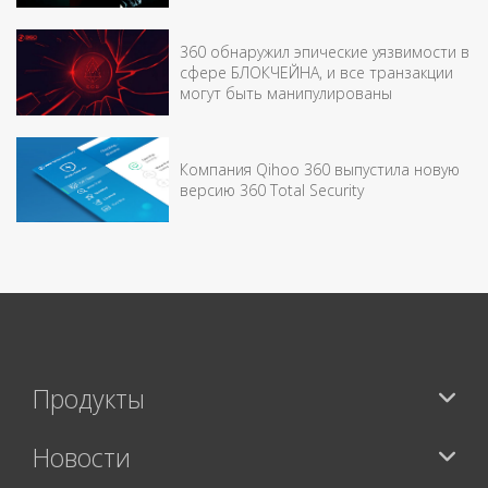
360 обнаружил эпические уязвимости в
сфере БЛОКЧЕЙНА, и все транзакции
могут быть манипулированы
Компания Qihoo 360 выпустила новую
версию 360 Total Security
Продукты
Новости