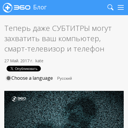
Блог
Search
Me
Теперь даже СУБТИТРЫ могут
захватить ваш компьютер,
смарт-телевизор и телефон
27 Май. 2017 г.
kate
Choose a language