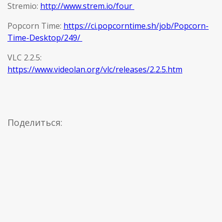
Stremio:
http://www.strem.io/four
Popcorn Time:
https://ci.popcorntime.sh/job/Popcorn-
Time-Desktop/249/
VLC 2.2.5:
https://www.videolan.org/vlc/releases/2.2.5.htm
Поделиться: