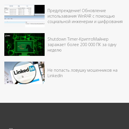
Предупреждение! Обновление
использавания WinRAR с помощью
социальной инженерии и шифрования
Shutdown Timer-КриптоМайнер
заражает более 200 000 ПК за одну
неделю
Не попасть ловушку мошенников на
LinkedIn