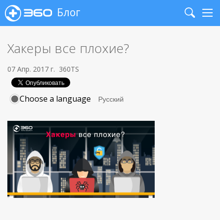
Блог
Search
Me
Хакеры все плохие?
07 Апр. 2017 г.
360TS
Choose a language