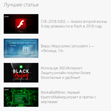
Лучшие статьи
CVE-2018-5002 — Анализ второй волны
0-day уязвимости в Flash в 2018 году
Вирус Иерусалим ( Jerusalem ) —
«Пятница, 13»
Используя 360 Интернет-
Защиту,онлайн-покупки более
безопасные и удобные!
NvokaBatMiner, первый
КриптоМайнер,играет в прятки с
жертвами