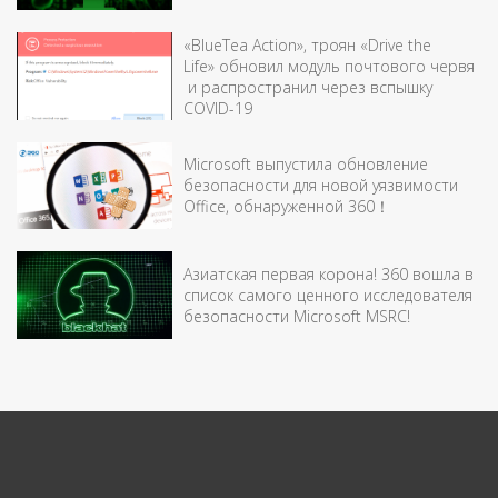
«BlueTea Action», троян «Drive the
Life» обновил модуль почтового червя
и распространил через вспышку
COVID-19
Microsoft выпустила обновление
безопасности для новой уязвимости
Office, обнаруженной 360！
Азиатская первая корона! 360 вошла в
список самого ценного исследователя
безопасности Microsoft MSRC!