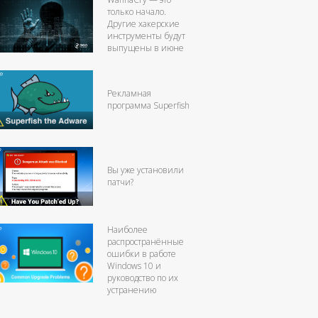
только начало.
Другие хакерские
инструменты будут
выпущены в июне
Рекламная
программа Superfish
Вы уже установили
патчи?
Наиболее
распространённые
ошибки в работе
Windows 10 и
руководство по их
устранению