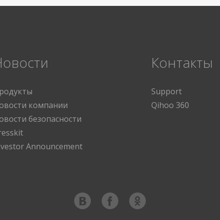
Новости
Контакты
родукты
Support
овости компании
Qihoo 360
овости безопасности
resskit
nvestor Announcement