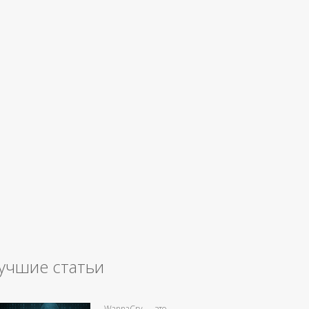
учшие статьи
WannaCry — это