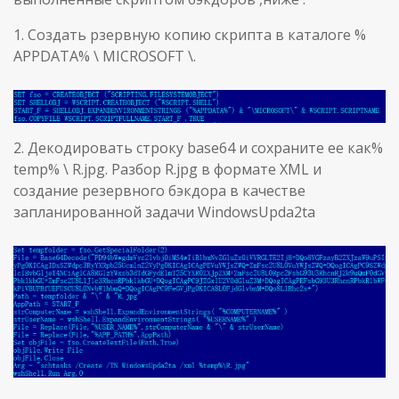
1. Создать рзервную копию скрипта в каталоге %
APPDATA% \ MICROSOFT \.
2. Декодировать строку base64 и сохраните ее как%
temp% \ R.jpg. Разбор R.jpg в формате XML и
создание резервного бэкдора в качестве
запланированной задачи WindowsUpda2ta