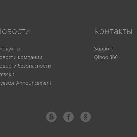
Новости
Контакты
родукты
Support
овости компании
Qihoo 360
овости безопасности
resskit
nvestor Announcement