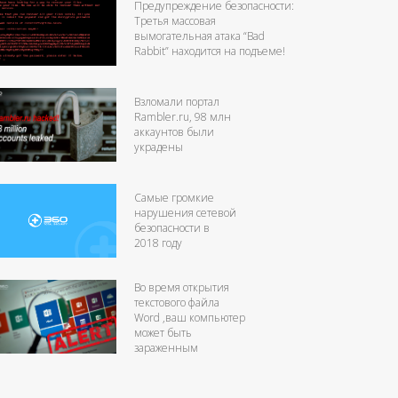
Предупреждение безопасности:
Третья массовая
вымогательная атака “Bad
Rabbit” находится на подъеме!
Взломали портал
Rambler.ru, 98 млн
аккаунтов были
украдены
Самые громкие
нарушения сетевой
безопасности в
2018 году
Во время открытия
текстового файла
Word ,ваш компьютер
может быть
зараженным