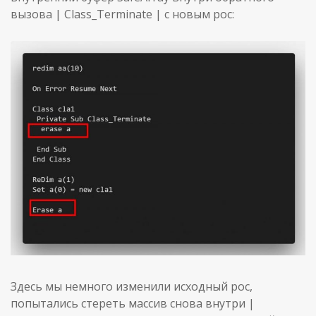
вызова | Class_Terminate | с новым poc:
Здесь мы немного изменили исходный poc,
попытались стереть массив снова внутри |