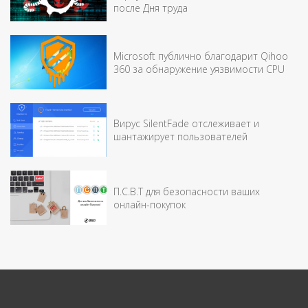
после Дня труда
Microsoft публично благодарит Qihoo
360 за обнаружение уязвимости CPU
Вирус SilentFade отслеживает и
шантажирует пользователей
П.С.В.T для безопасности ваших
онлайн-покупок