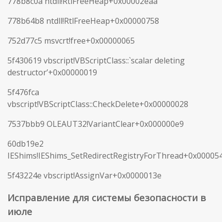
778b8c0a ntdll!RtlFreeHeap+0x00002eaa
778b64b8 ntdll!RtlFreeHeap+0x00000758
752d77c5 msvcrt!free+0x00000065
5f430619 vbscript!VBScriptClass::`scalar deleting
destructor’+0x00000019
5f476fca
vbscript!VBScriptClass::CheckDelete+0x00000028
7537bbb9 OLEAUT32!VariantClear+0x000000e9
60db19e2
IEShims!IEShims_SetRedirectRegistryForThread+0x00005
5f43224e vbscript!AssignVar+0x0000013e
Исправление для системы безопасности в
июле