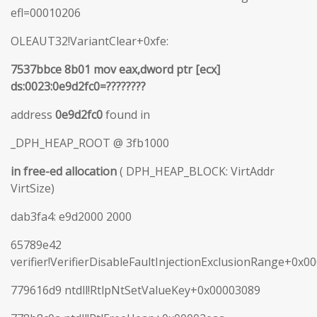
efl=00010206
OLEAUT32!VariantClear+0xfe:
7537bbce 8b01 mov eax,dword ptr [ecx]
ds:0023:0e9d2fc0=????????
address
0e9d2fc0
found in
_DPH_HEAP_ROOT @ 3fb1000
in free-ed allocation
( DPH_HEAP_BLOCK: VirtAddr
VirtSize)
dab3fa4: e9d2000 2000
65789e42
verifier!VerifierDisableFaultInjectionExclusionRange+0x0
779616d9 ntdll!RtlpNtSetValueKey+0x00003089