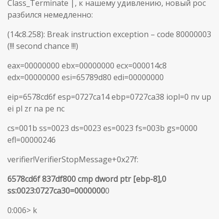
Class_Terminate |, к нашему удивлению, новый poc
разбился немедленно:
(14c8.258): Break instruction exception – code 80000003
(!!! second chance !!!)
eax=00000000 ebx=00000000 ecx=000014c8
edx=00000000 esi=65789d80 edi=00000000
eip=6578cd6f esp=0727ca14 ebp=0727ca38 iopl=0 nv up
ei pl zr na pe nc
cs=001b ss=0023 ds=0023 es=0023 fs=003b gs=0000
efl=00000246
verifier!VerifierStopMessage+0x27f:
6578cd6f 837df800 cmp dword ptr [ebp-8],0
ss:0023:0727ca30=0000000
0
0:006> k