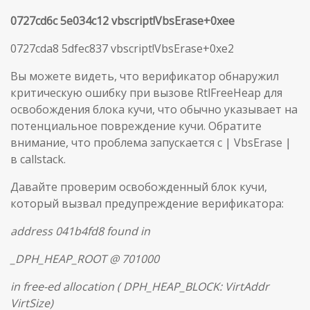
0727cd6c 5e034c12 vbscript!VbsErase+0xee
0727cda8 5dfec837 vbscript!VbsErase+0xe2
Вы можете видеть, что верификатор обнаружил
критическую ошибку при вызове RtlFreeHeap для
освобождения блока кучи, что обычно указывает на
потенциальное повреждение кучи. Обратите
внимание, что проблема запускается с | VbsErase |
в callstack.
Давайте проверим освобожденный блок кучи,
который вызвал предупреждение верификатора:
address 041b4fd8 found in
_DPH_HEAP_ROOT @ 701000
in free-ed allocation ( DPH_HEAP_BLOCK: VirtAddr
VirtSize)