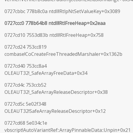
0727cbbc 778b8c0a ntdll!RtlpNtSetValueKey+0x3089
0727ccc0 778b64b8 ntdll!RtlFreeHeap+0x2eaa
0727cd10 7553d83b ntdll!RtlFreeHeap+0x758
0727cd24 753cc819
combase!CoCreateFreeThreadedMarshaler+0x1362b
0727cd40 753cc8a4
OLEAUT32!_SafeArrayFreeData+0x34
0727cd4c 753ccb52
OLEAUT32!_SafeArrayReleaseDescriptor+0x38
0727cd5c 5e02f348
OLEAUT32!SafeArrayReleaseDescriptor+0x12
0727cd68 5e034c1e
vbscript!AutoVariantRef::ArrayPinnableData::Unpin+0x21