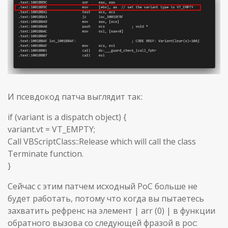
И псевдокод патча выглядит так:
if (variant is a dispatch object) {
variant.vt = VT_EMPTY;
Call VBScriptClass::Release which will call the class
Terminate function.
}
Сейчас с этим патчем исходный PoC больше не
будет работать, потому что когда вы пытаетесь
захватить рефренс на элемент | arr (0) | в функции
обратного вызова со следующей фразой в poc: