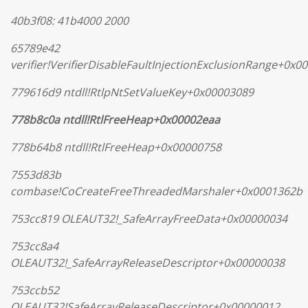
40b3f08: 41b4000 2000
65789e42
verifier!VerifierDisableFaultInjectionExclusionRange+0x0
779616d9 ntdll!RtlpNtSetValueKey+0x00003089
778b8c0a ntdll!RtlFreeHeap+0x00002eaa
778b64b8 ntdll!RtlFreeHeap+0x00000758
7553d83b
combase!CoCreateFreeThreadedMarshaler+0x0001362b
753cc819 OLEAUT32!_SafeArrayFreeData+0x00000034
753cc8a4
OLEAUT32!_SafeArrayReleaseDescriptor+0x00000038
753ccb52
OLEAUT32!SafeArrayReleaseDescriptor+0x00000012