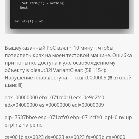
Вышеуказанный PoC взял ~ 10 минут, чтобы
потерпеть крах на моей тестовой машине. Ошибка
при попытке доступа к уже освобожденному
объекту в oleaut32! VariantClear: (58.1154):
Нарушение прав доступа — код c0000005 (!!! второй
шанс !!!)
eax=00000000 ebx=071cd010 ecx=0e9d2fc0
edx=04000000 esi=00000000 edi=00000009
eip=7537bbce esp=071ccfc0 ebp=071ccfe0 iopl=0 nv up
ei pl nz na pe nc
cs=001b ss=0023 ds=0023 es=0023 fs=003b gs=0000