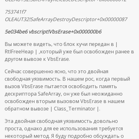
753741f7
OLEAUT32!SafeArrayDestroyDescriptor+0x00000087
5e034be6 vbscript!VbsErase+0x000000b6
Вы можете видеть, что блок кучи передан в |
RtlFreeHeap | ,который уже был освобожден ранее в
другом вывозе к VbsErase.
Сейчас совершенно ясно, что это двойная
свободная уязвимость. В нашем poc, когда первый
вызов VbsErase пытается освободить память
дескриптора SafeArray, он уже был неожиданно
освобожден вторым вызовом VbsErase в нашем
обратном вывозе | Class_Terminator |.
Эта двойная свободная уязвимость довольно
проста, однако для ее использования требуется
некоторый метод. Я буду подробно обсуждать о