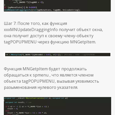
Шаг 7: После того, как функция
xxxMNUpdateDraggingInfo получит объект окна,
она получит доступ к своему члену-объекту
tagPOPUPMENU через функцию MNGetpItem.
Функция MNGetpItem будет продолжать
обращаться к spmenu , что является членом
объекта tagPOPUPMENU, вызывая уязвимость
разыменования нулевого указателя.