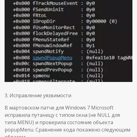
3. Исправление уязвимости
В мартовском патче для Windows 7 Microsoft
исправила путаницу с типом окна (не NULL для
типа MENU) и проверила состояние объекта
popupMenu. Сравнение кода покажено следующим