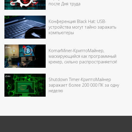
после Дня труда
Конференция Black Hat: USB-
устройства могут тайно заражать
компьютеры
KomarMiner-КриптоМайнер,
маскирующийся как программный
крекер, сильно распространяется!
Shutdown Timer-КриптоМайнер
заражает более 200 000 ПК за одну
неделю