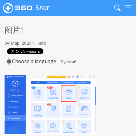
Блог
Search
Me
图片1
04 Мар. 2020 г.
kate
Choose a language