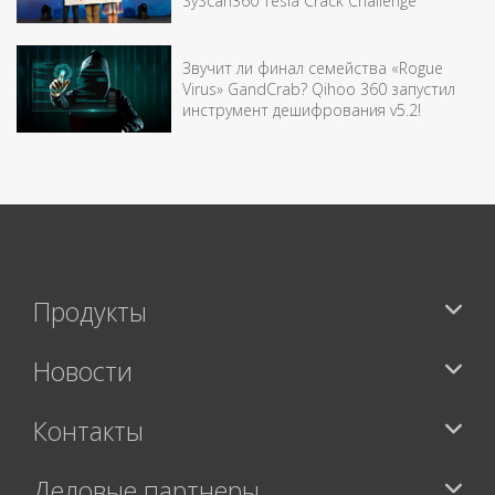
SyScan360 Tesla Crack Challenge
Звучит ли финал семейства «Rogue
Virus» GandCrab? Qihoo 360 запустил
инструмент дешифрования v5.2!
Продукты
Новости
Контакты
Деловые партнеры