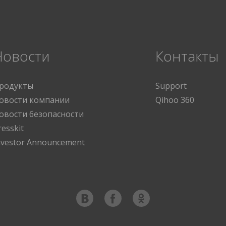
Новости
Контакты
родукты
Support
овости компании
Qihoo 360
овости безопасности
resskit
nvestor Announcement