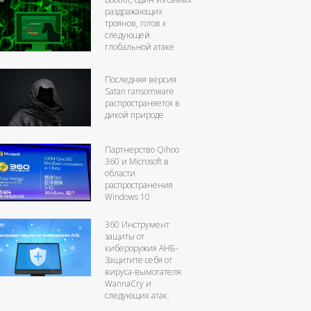
раздражающих
троянов, готов к
следующей
глобальной атаке
Последняя версия
Satan ransomware
распространяется в
дикой природе
Партнерство Qihoo
360 и Microsoft в
области
распространения
Windows 10
360 Инструмент
защиты от
кибероружия АНБ-
Защитите себя от
вируса-вымогателя
WannaCry и
следующих атак.