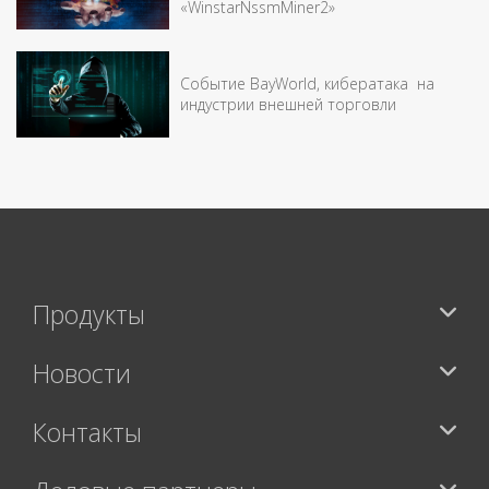
«WinstarNssmMiner2»
Событие BayWorld, кибератака на
индустрии внешней торговли
Продукты
Новости
Контакты