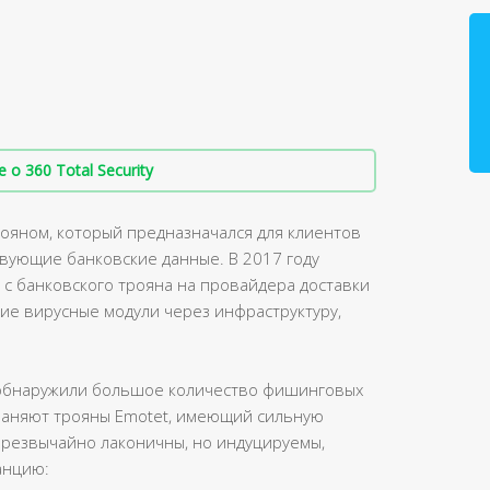
о 360 Total Security
ояном, который предназначался для клиентов
твующие банковские данные. В 2017 году
с банковского трояна на провайдера доставки
ие вирусные модули через инфраструктуру,
ty обнаружили большое количество фишинговых
раняют трояны Emotet, имеющий сильную
резвычайно лаконичны, но индуцируемы,
анцию: