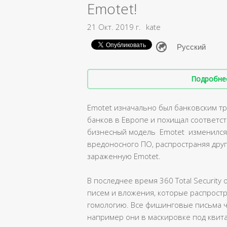
Emotet!
21 Окт. 2019 г.
kate
Подробнее 
Emotet изначально был банковским тр
банков в Европе и похищал соответс
бизнесный модель Emotet изменился 
вредоносного ПО, распространяя друг
зараженную Emotet.
В последнее время 360 Total Securi
писем и вложения, которые распрост
гомологию. Все фишинговые письма ч
например они в маскировке под квит