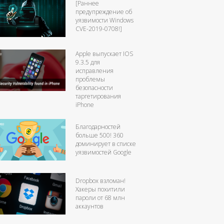
[Раннее
предупреждение об
уязвимости Windows
CVE-2019-0708!]
Apple выпускает IOS
9.3.5 для
исправления
проблемы
безопасности
таргетирования
iPhone
Благодарностей
больше 500! 360
доминирует в списке
уязвимостей Google
Dropbox взломан!
Хакеры похитили
пароли от 68 млн
аккаунтов