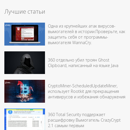
Лучшие статьи
Одна из крупнейших атак вирусов-
вымогателей в истории.Проверьте, как
защитить себя от программы-
вымогателя WannaCry.
360 отдельно убил троян Ghost
Clipboard, написанный на языке Java
CryptoMiner-ScheduledUpdateMiner,
использует Rootkit для прекращения
антивирусов и избежания обнаружения
360 Total Security поддержает
расшифровку Вымогатель CrazyCrypt
2.1 самым первым