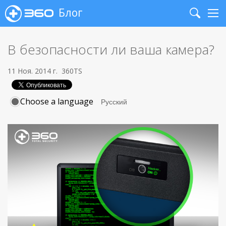
Блог
Search
Me
В безопасности ли ваша камера?
11 Ноя. 2014 г.
360TS
Choose a language