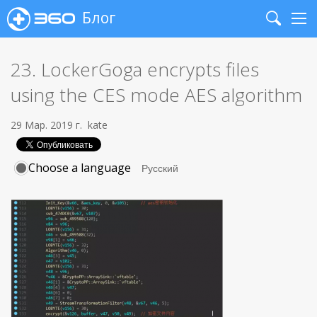
Блог
Search
Me
23. LockerGoga encrypts files
using the CES mode AES algorithm
29 Мар. 2019 г.
kate
Choose a language