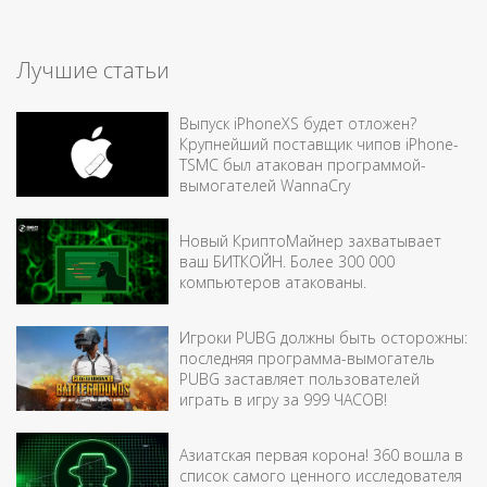
Лучшие статьи
Выпуск iPhoneXS будет отложен?
Крупнейший поставщик чипов iPhone-
TSMC был атакован программой-
вымогателей WannaCry
Новый КриптоМайнер захватывает
ваш БИТКОЙН. Более 300 000
компьютеров атакованы.
Игроки PUBG должны быть осторожны:
последняя программа-вымогатель
PUBG заставляет пользователей
играть в игру за 999 ЧАСОВ!
Азиатская первая корона! 360 вошла в
список самого ценного исследователя