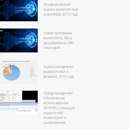
Эпидемический
анализ вымогателей
в сентябре 2019 года
Новая программа-
вымогатель Allcry
дешифрована 360
командой!
Анализ эпидемии
вымогателей в
феврале 2019 года
Предупреждение!
Обновление
использавания
WinRAR с помощью
социальной
инженерии и
шифрования