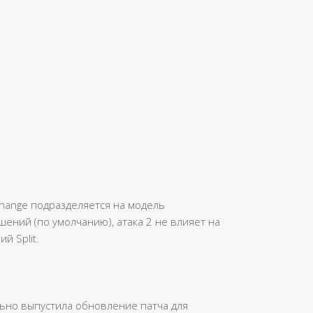
hange подразделяется на модель
шений (по умолчанию), атака 2 не влияет на
й Split.
льно выпустила обновление патча для