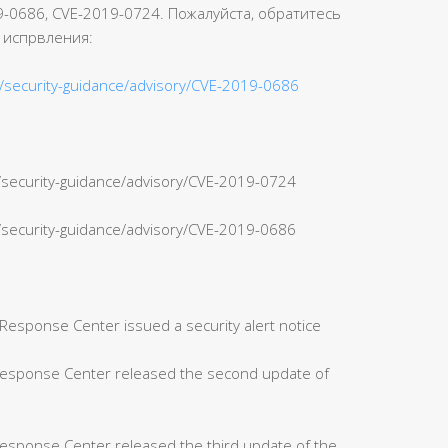
-0686, CVE-2019-0724. Пожалуйста, обратитесь
 испрвления:
s/security-guidance/advisory/CVE-2019-0686
n/security-guidance/advisory/CVE-2019-0724
n/security-guidance/advisory/CVE-2019-0686
Response Center issued a security alert notice
 Response Center released the second update of
Response Center released the third update of the