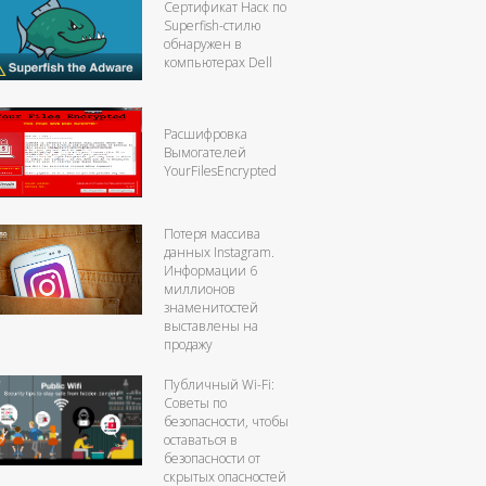
Сертификат Наск по
Superfish-стилю
обнаружен в
компьютерах Dell
Расшифровка
Вымогателей
YourFilesEncrypted
Потеря массива
данных Instagram.
Информации 6
миллионов
знаменитостей
выставлены на
продажу
Публичный Wi-Fi:
Советы по
безопасности, чтобы
оставаться в
безопасности от
скрытых опасностей