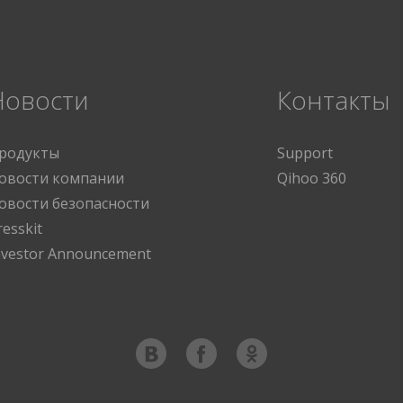
Новости
Контакты
родукты
Support
овости компании
Qihoo 360
овости безопасности
resskit
nvestor Announcement