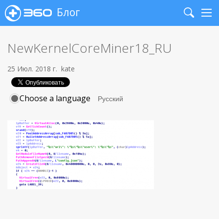
Блог
Search
Me
NewKernelCoreMiner18_RU
25 Июл. 2018 г.
kate
Choose a language