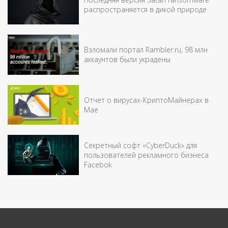
распространяется в дикой природе
Взломали портал Rambler.ru, 98 млн
аккаунтов были украдены
Отчет о вирусах-КриптоМайнерах в
Мае
Секретный софт «CyberDuck» для
пользователей рекламного бизнеса
Facebok