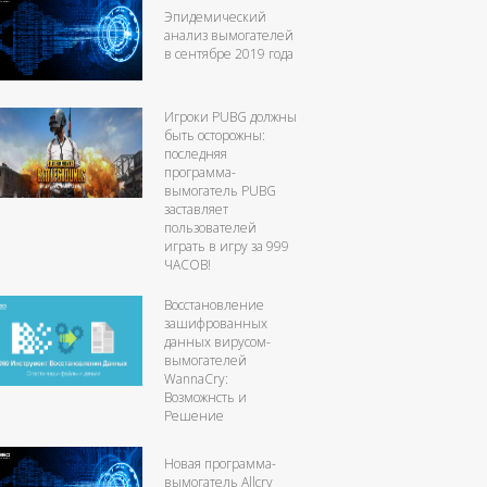
Эпидемический
анализ вымогателей
в сентябре 2019 года
Игроки PUBG должны
быть осторожны:
последняя
программа-
вымогатель PUBG
заставляет
пользователей
играть в игру за 999
ЧАСОВ!
Восстановление
зашифрованных
данных вирусом-
вымогателей
WannaCry:
Возможнсть и
Решение
Новая программа-
вымогатель Allcry