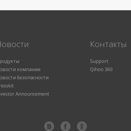
Новости
Контакты
родукты
Support
овости компании
Qihoo 360
овости безопасности
resskit
nvestor Announcement