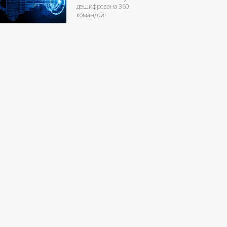
дешифрована 360
командой!