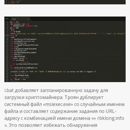
i.bat добавляет запланированную задачу для
загрузки криптомайнера. Троян дублирует
системный файл «msiexec.exe» со случайным именем
файла и составляет содержание задания по URL-
адресу с комбинацией имени домена «» rbklong.info
«. Это позволяет избежать обнаружения