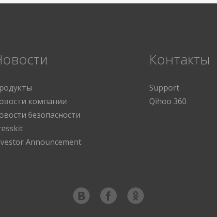
Новости
Контакты
родукты
Support
овости компании
Qihoo 360
овости безопасности
resskit
nvestor Announcement