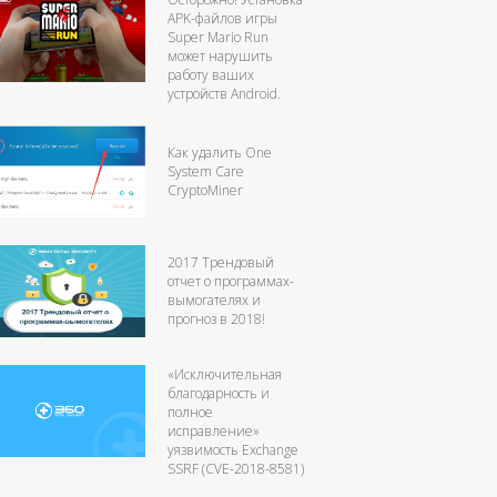
APK-файлов игры
Super Mario Run
может нарушить
работу ваших
устройств Android.
Как удалить One
System Care
CryptoMiner
2017 Трендовый
отчет о программах-
вымогателях и
прогноз в 2018!
«Исключительная
благодарность и
полное
исправление»
уязвимость Exchange
SSRF (CVE-2018-8581)