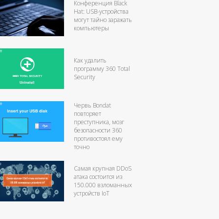
Конференция Black
Hat: USB-устройства
могут тайно заражать
компьютеры
Как удалить
программу 360 Total
Security
Червь Bondat
повторяет
преступника, мозг
безопасности 360
противостоял ему
точно
Самая крупная DDoS
атака состоится из
150.000 взломанных
устройств IоT