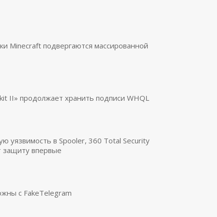
ки Minecraft подвергаются массированной
otkit II» продолжает хранить подписи WHQL
 уязвимость в Spooler, 360 Total Security
 защиту впервые
ожны с FakeTelegram