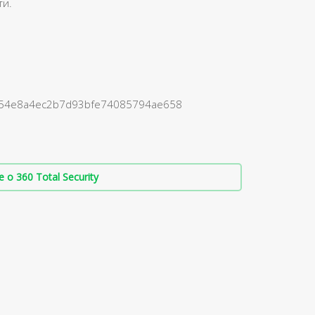
ти.
d=b654e8a4ec2b7d93bfe74085794ae658
о 360 Total Security