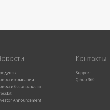
Новости
Контакты
родукты
Support
овости компании
Qihoo 360
овости безопасности
resskit
nvestor Announcement