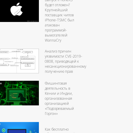
будет отложен?
Крупнейший
поставщик чипов
iPhone-TSMC был
атакован
программой-
вымогателей
WannaCry
Анализ причин
уязвимости CVE-2019-
0808, приводящей к
несанкционированному
получению прав
Фишинговая
деятельность в
Кении и Индии,
организованная
организацией
«Подозреваемый
Горгон»
Как бесплатно