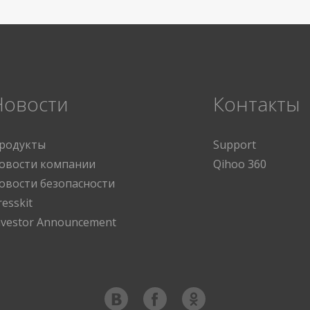
Новости
Контакты
родукты
Support
овости компании
Qihoo 360
овости безопасности
resskit
nvestor Announcement