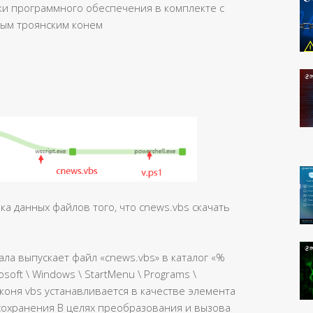
ки программного обеспечения в комплекте с
ым троянским конем
а данных файлов того, что cnews.vbs скачать
ла выпускает файл «cnews.vbs» в каталог «%
osoft \ Windows \ StartMenu \ Programs \
о коня vbs устанавливается в качестве элемента
сохранения В целях преобразования и вызова