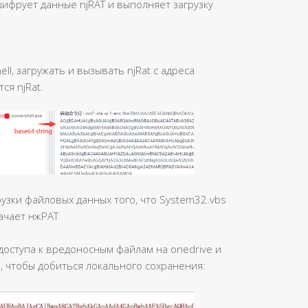
шифрует данные njRAT и выполняет загрузку
l, загружать и вызывать njRat с адреса
ся njRat.
зки файловых данных того, что System32.vbs
ачает нжРАТ
доступа к вредоносным файлам на onedrive и
и, чтобы добиться локального сохранения: