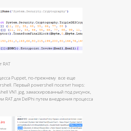
т RAT
цесса Puppet, по-прежнему все еще
rshell. Первый powershell посетит hxxps:
shell VN1.jpg, замаскированный под рисунок,
сии RAT для DelPhi путем внедрения процесса