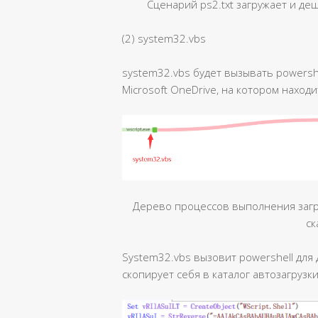
Сценарий ps2.txt загружает и де
(2) system32.vbs
system32.vbs будет вызывать powershel
Microsoft OneDrive, на котором находит
Дерево процессов выполнения загру
ск
System32.vbs вызовит powershell для 
скопирует себя в каталог автозагрузк