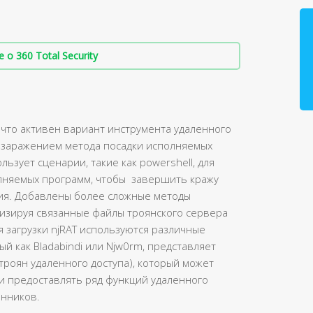
о 360 Total Security
, что активен вариант инструмента удаленного
м заражением метода посадки исполняемых
льзует сценарии, такие как powershell, для
лняемых программ, чтобы завершить кражу
ия. Добавлены более сложные методы
лизируя связанные файлы троянского сервера
ля загрузки njRAT используются различные
ый как Bladabindi или Njw0rm, представляет
 троян удаленного доступа), который может
и предоставлять ряд функций удаленного
енников.