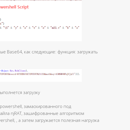
е Base64, как следующие: функция: загружать
ыполнется загрузку
powershell, замаскированного под
айла njRAT, зашифрованные алгоритмом
rshell, , а затем загружается полезная нагрузка