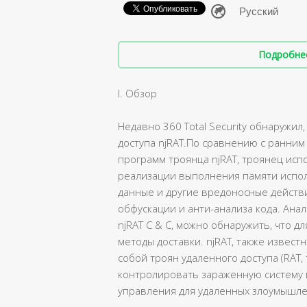
Подробнее 
I. Обзор
Недавно 360 Total Security обнаружил
доступа njRAT.По сравнению с ранни
программ троянца njRAT, троянец испо
реализации выполнения памяти испо
данные и другие вредоносные действ
обфускации и анти-анализа кода. Ана
njRAT C & C, можно обнаружить, что д
методы доставки. njRAT, также известн
собой троян удаленного доступа (RAT,
контролировать зараженную систему 
управления для удаленных злоумышл