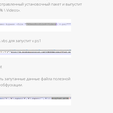
т отравленный установочный пакет и выпустит
% \ Videos».
.vbs для запустит v.ps1
xt
кать запутанные данные файла полезной
деобфускации.