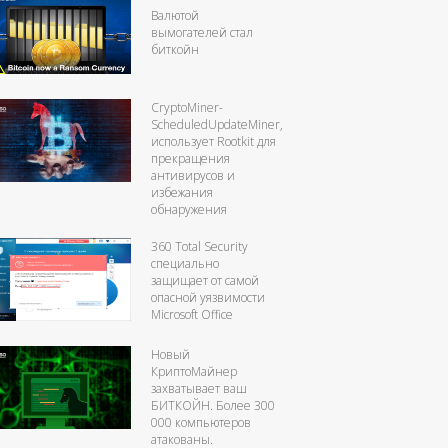
Валютой
вымогателей стал
биткойн
CryptoMiner-
ScheduledUpdateMiner,
использует Rootkit для
прекращения
антивирусов и
избежания
обнаружения
360 Total Security
специально
защищает от самой
опасной уязвимости
Microsoft Office
Новый
КриптоМайнер
захватывает ваш
БИТКОЙН. Более 300
000 компьютеров
атакованы.