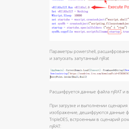
Параметры powershell, расшифрованны
и запускать запутанный njRat
Расшифруется данные файла njRAT и в
При загрузке и выполнении сценария 
изображение, дешифруются данные ф
TripleDES, встроенным в сценарий powe
njRAT: