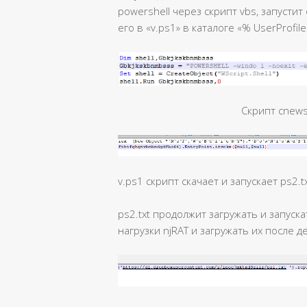
powershell через скрипт vbs, запусти
его в «v.ps1» в каталоге «% UserProfile
Скрипт cnews
v.ps1 скрипт скачает и запускает ps2.t
ps2.txt продолжит загружать и запус
нагрузки njRAT и загружать их после 