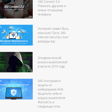
360 Connect 3.0 –
Помогать друзьям и
семье по вашему
телефону
Интернет может быть
опасным! Пусть 360
Internet Security стоит
впереди вас
Эпидемический
анализ вымогателей
в августе 2019 года
360 Инструмент
защиты от
кибероружия АНБ-
Защитите себя от
вируса-вымогателя
WannaCry и
следующих атак.