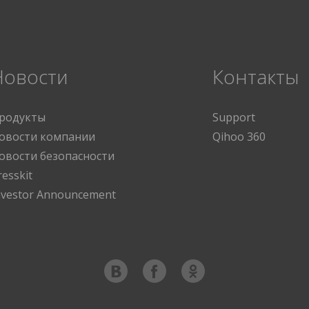
Новости
Контакты
родукты
Support
овости компании
Qihoo 360
овости безопасности
resskit
nvestor Announcement