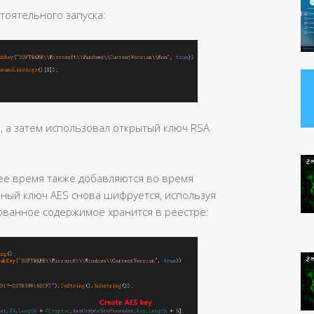
тоятельного запуска:
, а затем использовал открытый ключ RSA
ее время также добавляются во время
ый ключ AES снова шифруется, используя
ванное содержимое хранится в реестре: