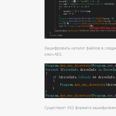
Зашифровать каталог файлов в следу
ключ AES:
Существует 362 формата зашифрованн