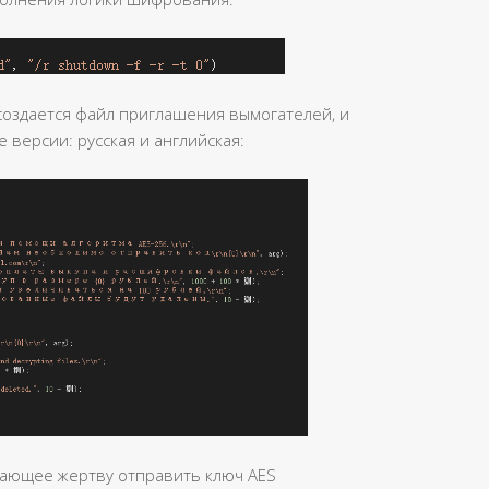
создается файл приглашения вымогателей, и
 версии: русская и английская:
ужающее жертву отправить ключ AES