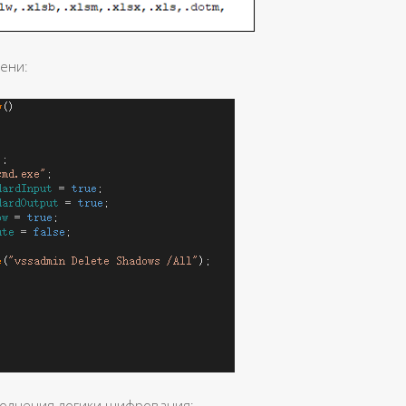
тени:
полнения логики шифрования: