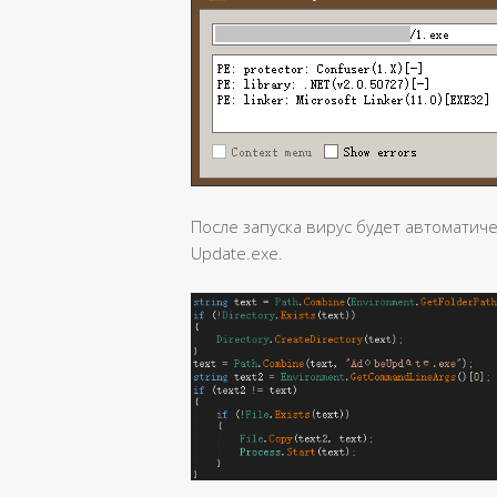
После запуска вирус будет автоматич
Update.exe.