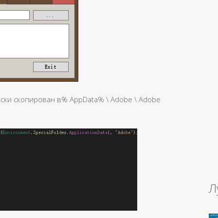
ески скопирован в% AppData% \ Adobe \ Adobe
Л