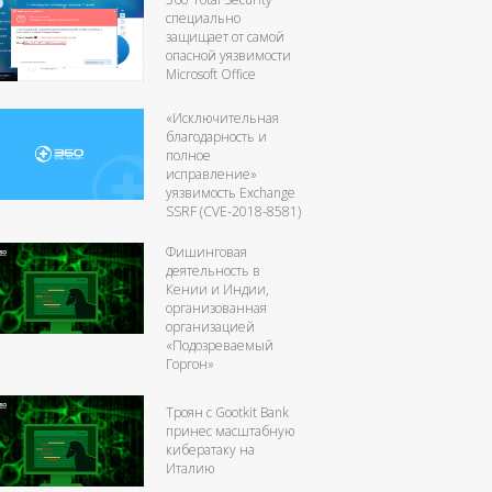
специально
защищает от самой
опасной уязвимости
Microsoft Office
«Исключительная
благодарность и
полное
исправление»
уязвимость Exchange
SSRF (CVE-2018-8581)
Фишинговая
деятельность в
Кении и Индии,
организованная
организацией
«Подозреваемый
Горгон»
Троян с Gootkit Bank
принес масштабную
кибератаку на
Италию