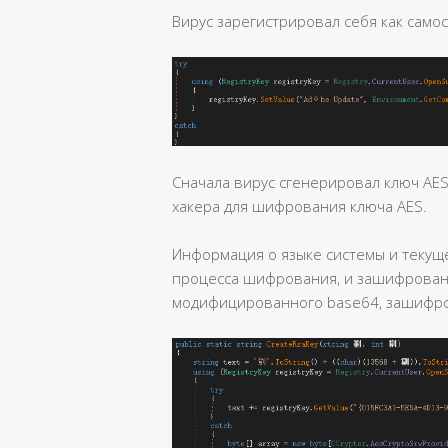
Вирус зарегистрировал себя как самос
Сначала вирус сгенерировал ключ AES
хакера для шифрования ключа AES.
Информация о языке системы и текущ
процесса шифрования, и зашифрованн
модифицированного base64, зашифро