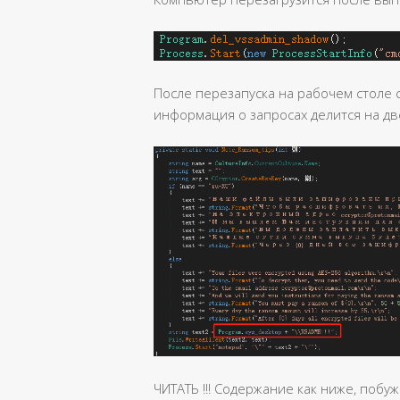
После перезапуска на рабочем столе 
информация о запросах делится на две
ЧИТАТЬ !!! Содержание как ниже, поб