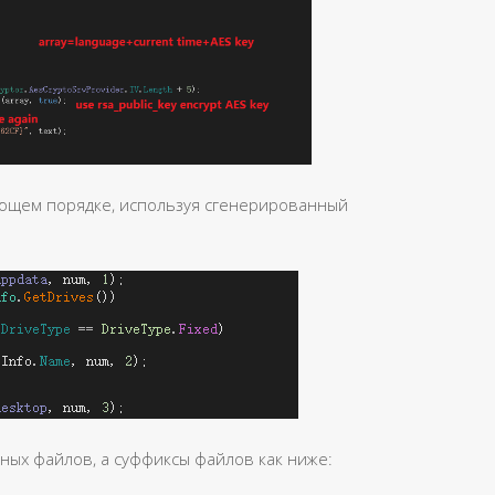
ющем порядке, используя сгенерированный
ых файлов, а суффиксы файлов как ниже: