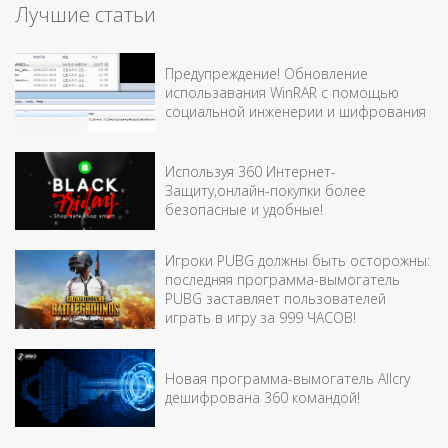
Лучшие статьи
Предупреждение! Обновление
использавания WinRAR с помощью
социальной инженерии и шифрования
Используя 360 Интернет-
Защиту,онлайн-покупки более
безопасные и удобные!
Игроки PUBG должны быть осторожны:
последняя программа-вымогатель
PUBG заставляет пользователей
играть в игру за 999 ЧАСОВ!
Новая программа-вымогатель Allcry
дешифрована 360 командой!