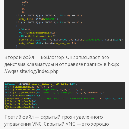
Второй файл — кейлоггер. Он записывает все
действия клавиатуры и отправляет запись в hxxp:
//wqaz.site/log/index.php
Третий файл — скрытый троян удаленного
управления VNC. Скрытый VNC — это хорошо